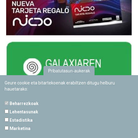
Pribatutasun-aukerak
Geure cookie eta bitartekoenak erabiltzen ditugu helburu
hauetarako:
Beharrezkoak
Lehentasunak
Estadistika
PAMPLONETARIOA
Marketina
Calle Sancho RamÃ­rez, s/n
31008 Pamplona, Navarra