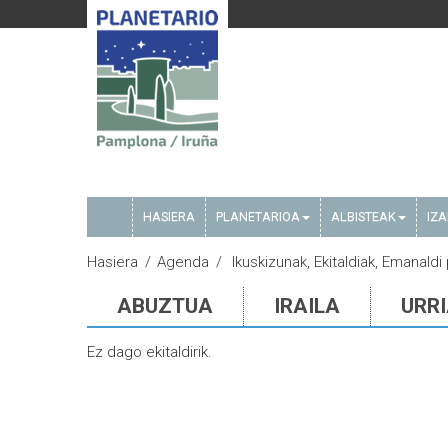
HASIERA
PLANETARIOA
ALBISTEAK
IZ
Hasiera
Agenda
Ikuskizunak, Ekitaldiak, Emanaldi
ABUZTUA
IRAILA
URR
Ez dago ekitaldirik.