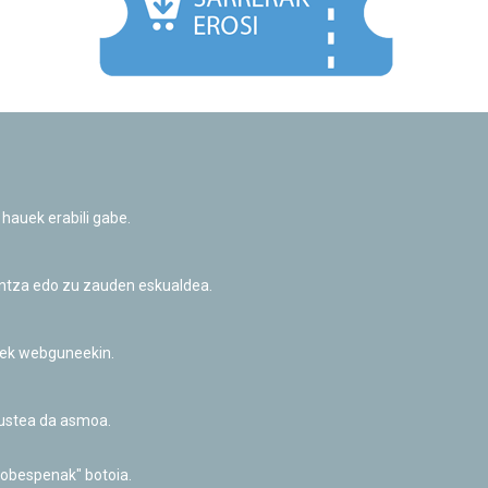
Facebook
Twitter
Youtube
Flickr
Instagr
 hauek erabili gabe.
Pribatutasun-politika eta Lege-oharra
Cookie-en politika
Informazio publikoa eskatzeko baimena
untza edo zu zauden eskualdea.
Irisgarritasuna
riek webguneekin.
akustea da asmoa.
hobespenak" botoia.