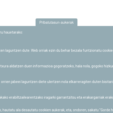
Pribatutasun-aukerak
uru hauetarako:
iten laguntzen dute. Web orriak ezin du behar bezala funtzionatu cookie
Iruñeko Planetarioaren zientzia-dibulgazio eta hezkuntza jarduerek
Fundación "la Caixa"ren sustapena dute.
 itxura aldatzen duen informazioa gogoratzeko, hala nola, gogoko hizk
ien jabeei laguntzen diete ulertzen nola elkarreragiten duten bisita
nakako erabiltzailearentzako iragarki garrantzitsu eta erakargarriak er
o, hautatu ala desautatu cookien aukerak, eta, ondoren, sakatu "Gorde 