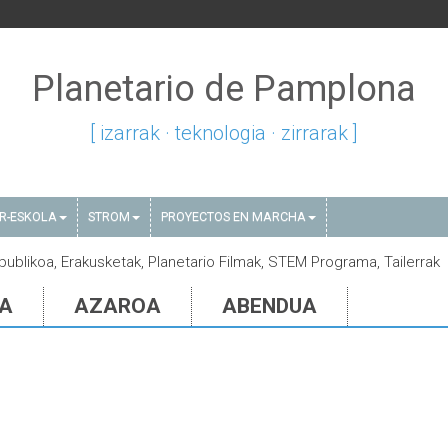
Planetario de Pamplona
[ izarrak · teknologia · zirrarak ]
AR-ESKOLA
STROM
PROYECTOS EN MARCHA
 publikoa, Erakusketak, Planetario Filmak, STEM Programa, Tailerrak
IA
AZAROA
ABENDUA