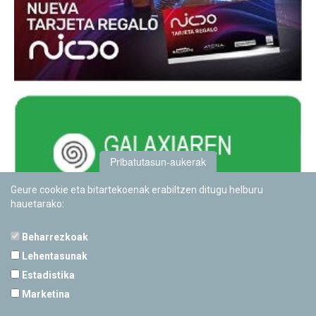
Pribatutasun-aukerak
Geure cookie eta bitartekoenak erabiltzen ditugu helburu
hauetarako:
Beharrezkoak
Lehentasunak
Estadistika
PAMPLONETARIOA
Marketina
Calle Sancho RamÃ­rez, s/n
31008 Pamplona, Navarra