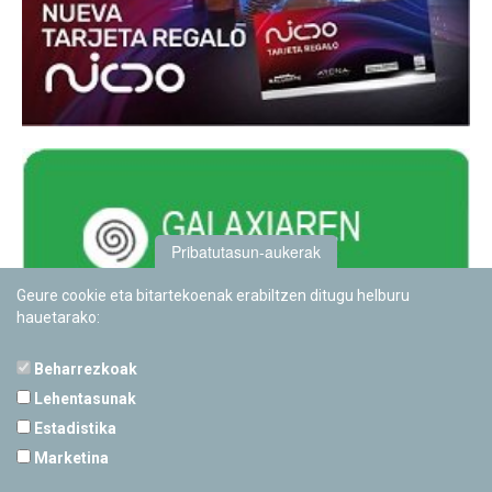
Pribatutasun-aukerak
Geure cookie eta bitartekoenak erabiltzen ditugu helburu
hauetarako:
Beharrezkoak
Lehentasunak
Estadistika
PAMPLONETARIOA
Marketina
Calle Sancho RamÃ­rez, s/n
31008 Pamplona, Navarra