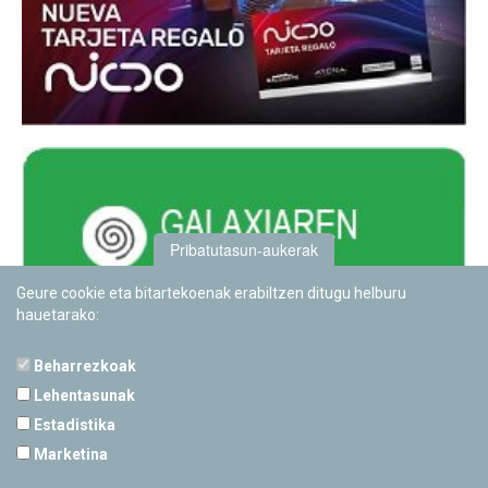
Pribatutasun-aukerak
Geure cookie eta bitartekoenak erabiltzen ditugu helburu
hauetarako:
Beharrezkoak
Lehentasunak
Estadistika
PAMPLONETARIOA
Marketina
Calle Sancho RamÃ­rez, s/n
31008 Pamplona, Navarra