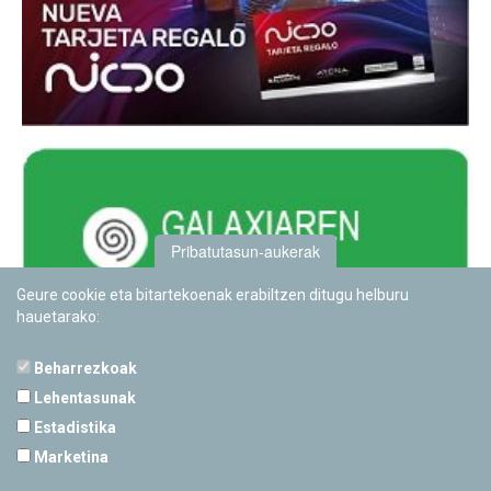
Pribatutasun-aukerak
Geure cookie eta bitartekoenak erabiltzen ditugu helburu
hauetarako:
Beharrezkoak
Lehentasunak
Estadistika
PAMPLONETARIOA
Marketina
Calle Sancho RamÃ­rez, s/n
31008 Pamplona, Navarra