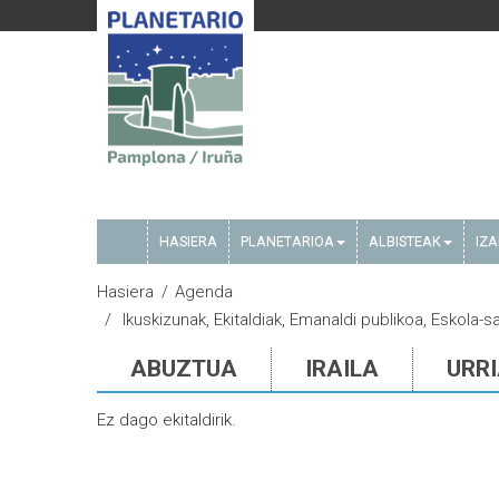
HASIERA
PLANETARIOA
ALBISTEAK
IZ
Hasiera
Agenda
Ikuskizunak, Ekitaldiak, Emanaldi publikoa, Eskola-
ABUZTUA
IRAILA
URR
Ez dago ekitaldirik.