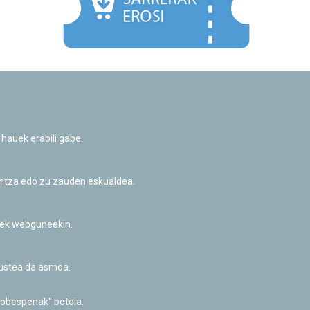
Facebook
Twitter
Youtube
Flickr
Instagr
 hauek erabili gabe.
Pribatutasun-politika eta Lege-oharra
Cookie-en politika
Informazio publikoa eskatzeko baimena
untza edo zu zauden eskualdea.
Irisgarritasuna
riek webguneekin.
akustea da asmoa.
hobespenak" botoia.