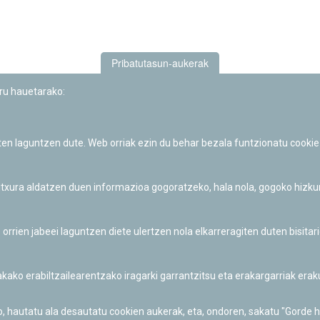
Pribatutasun-aukerak
uru hauetarako:
iten laguntzen dute. Web orriak ezin du behar bezala funtzionatu cookie
Iruñeko Planetarioaren zientzia-dibulgazio eta hezkuntza jarduerek
Fundación "la Caixa"ren sustapena dute.
 itxura aldatzen duen informazioa gogoratzeko, hala nola, gogoko hizk
ien jabeei laguntzen diete ulertzen nola elkarreragiten duten bisita
nakako erabiltzailearentzako iragarki garrantzitsu eta erakargarriak er
o, hautatu ala desautatu cookien aukerak, eta, ondoren, sakatu "Gorde 