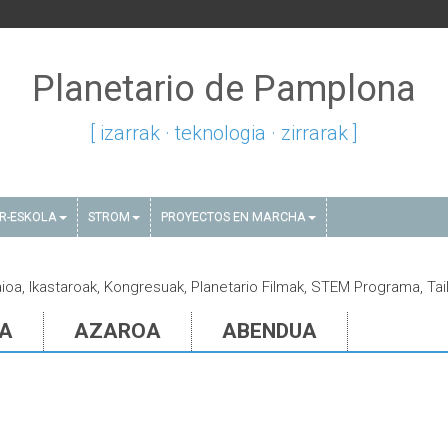
Planetario de Pamplona
[ izarrak · teknologia · zirrarak ]
AR-ESKOLA
STROM
PROYECTOS EN MARCHA
saioa, Ikastaroak, Kongresuak, Planetario Filmak, STEM Programa, Tai
IA
AZAROA
ABENDUA