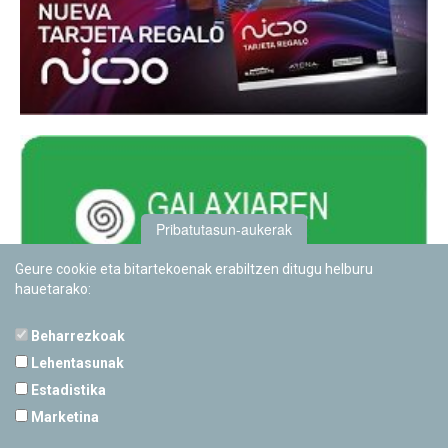
Pribatutasun-aukerak
Geure cookie eta bitartekoenak erabiltzen ditugu helburu
hauetarako:
Beharrezkoak
Lehentasunak
Estadistika
PAMPLONETARIOA
Marketina
Calle Sancho RamÃ­rez, s/n
31008 Pamplona, Navarra