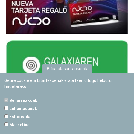
Pribatutasun-aukerak
Geure cookie eta bitartekoenak erabiltzen ditugu helburu
hauetarako:
Beharrezkoak
Lehentasunak
Estadistika
PAMPLONETARIOA
Marketina
Calle Sancho RamÃ­rez, s/n
31008 Pamplona, Navarra