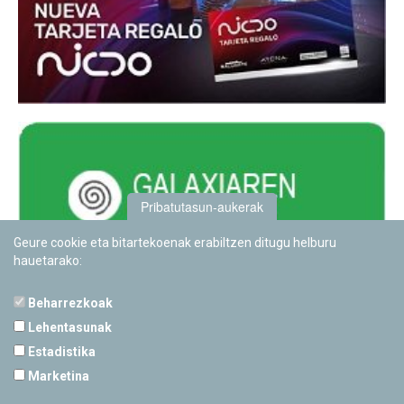
Pribatutasun-aukerak
Geure cookie eta bitartekoenak erabiltzen ditugu helburu
hauetarako:
Beharrezkoak
Lehentasunak
Estadistika
PAMPLONETARIOA
Marketina
Calle Sancho RamÃ­rez, s/n
31008 Pamplona, Navarra