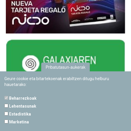
Pribatutasun-aukerak
Geure cookie eta bitartekoenak erabiltzen ditugu helburu
hauetarako:
Beharrezkoak
Lehentasunak
Estadistika
PAMPLONETARIOA
Marketina
Calle Sancho RamÃ­rez, s/n
31008 Pamplona, Navarra