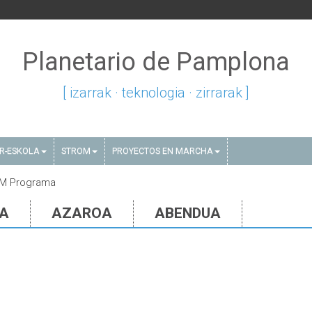
Planetario de Pamplona
[ izarrak · teknologia · zirrarak ]
AR-ESKOLA
STROM
PROYECTOS EN MARCHA
TEM Programa
IA
AZAROA
ABENDUA