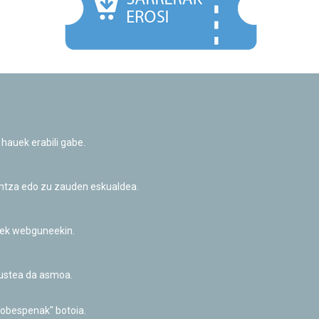
Facebook
Twitter
Youtube
Flickr
Instagr
 hauek erabili gabe.
Pribatutasun-politika eta Lege-oharra
Cookie-en politika
Informazio publikoa eskatzeko baimena
untza edo zu zauden eskualdea.
Irisgarritasuna
riek webguneekin.
akustea da asmoa.
hobespenak" botoia.