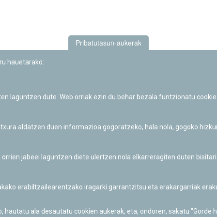
Pribatutasun-aukerak
uru hauetarako:
iten laguntzen dute. Web orriak ezin du behar bezala funtzionatu cookie
Iruñeko Planetarioaren zientzia-dibulgazio eta hezkuntza jarduerek
Fundación "la Caixa"ren sustapena dute.
 itxura aldatzen duen informazioa gogoratzeko, hala nola, gogoko hizk
ien jabeei laguntzen diete ulertzen nola elkarreragiten duten bisita
nakako erabiltzailearentzako iragarki garrantzitsu eta erakargarriak er
o, hautatu ala desautatu cookien aukerak, eta, ondoren, sakatu "Gorde 