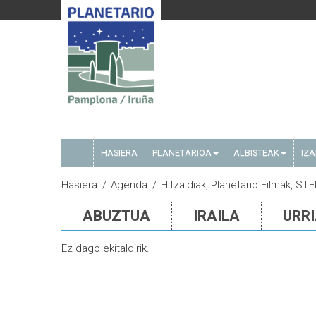
HASIERA
PLANETARIOA
ALBISTEAK
IZ
Hasiera
Agenda
Hitzaldiak, Planetario Filmak, S
ABUZTUA
IRAILA
URR
Ez dago ekitaldirik.