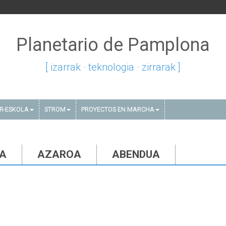
Planetario de Pamplona
[ izarrak · teknologia · zirrarak ]
AR-ESKOLA
STROM
PROYECTOS EN MARCHA
IA
AZAROA
ABENDUA