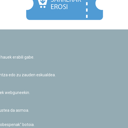
Facebook
Twitter
Youtube
Flickr
Instagr
 hauek erabili gabe.
Pribatutasun-politika eta Lege-oharra
Cookie-en politika
Informazio publikoa eskatzeko baimena
untza edo zu zauden eskualdea.
Irisgarritasuna
riek webguneekin.
akustea da asmoa.
hobespenak" botoia.