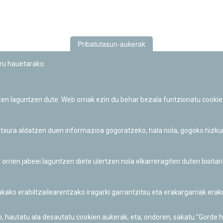
Pribatutasun-aukerak
uru hauetarako:
iten laguntzen dute. Web orriak ezin du behar bezala funtzionatu cookie
Iruñeko Planetarioaren zientzia-dibulgazio eta hezkuntza jarduerek
Fundación "la Caixa"ren sustapena dute.
 itxura aldatzen duen informazioa gogoratzeko, hala nola, gogoko hizk
ien jabeei laguntzen diete ulertzen nola elkarreragiten duten bisita
nakako erabiltzailearentzako iragarki garrantzitsu eta erakargarriak er
o, hautatu ala desautatu cookien aukerak, eta, ondoren, sakatu "Gorde 