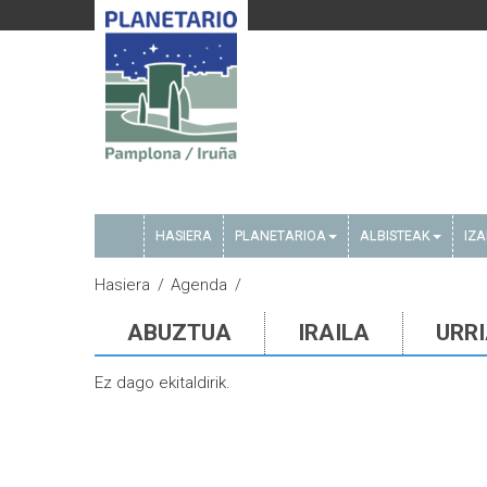
HASIERA
PLANETARIOA
ALBISTEAK
IZ
Hasiera
Agenda
ABUZTUA
IRAILA
URR
Ez dago ekitaldirik.