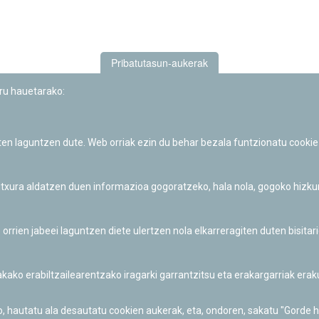
Pribatutasun-aukerak
uru hauetarako:
iten laguntzen dute. Web orriak ezin du behar bezala funtzionatu cookie
Iruñeko Planetarioaren zientzia-dibulgazio eta hezkuntza jarduerek
Fundación "la Caixa"ren sustapena dute.
 itxura aldatzen duen informazioa gogoratzeko, hala nola, gogoko hizk
ien jabeei laguntzen diete ulertzen nola elkarreragiten duten bisita
nakako erabiltzailearentzako iragarki garrantzitsu eta erakargarriak er
o, hautatu ala desautatu cookien aukerak, eta, ondoren, sakatu "Gorde 