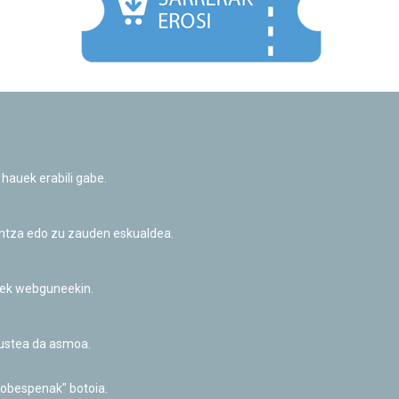
Facebook
Twitter
Youtube
Flickr
Instagr
 hauek erabili gabe.
Pribatutasun-politika eta Lege-oharra
Cookie-en politika
Informazio publikoa eskatzeko baimena
untza edo zu zauden eskualdea.
Irisgarritasuna
riek webguneekin.
akustea da asmoa.
hobespenak" botoia.