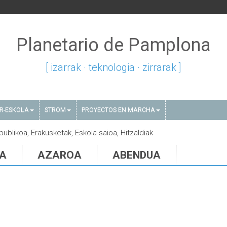
Planetario de Pamplona
[ izarrak · teknologia · zirrarak ]
AR-ESKOLA
STROM
PROYECTOS EN MARCHA
publikoa, Erakusketak, Eskola-saioa, Hitzaldiak
IA
AZAROA
ABENDUA