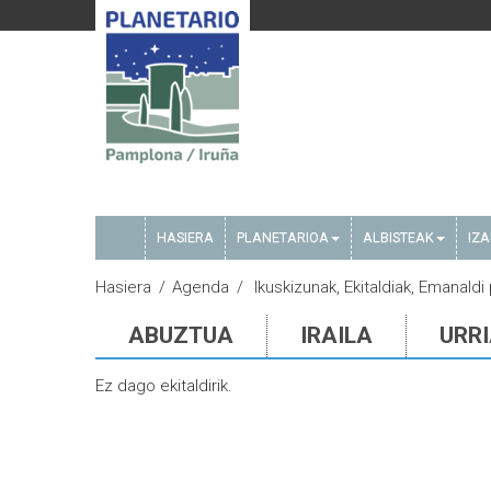
HASIERA
PLANETARIOA
ALBISTEAK
IZ
Hasiera
Agenda
Ikuskizunak, Ekitaldiak, Emanaldi 
ABUZTUA
IRAILA
URR
Ez dago ekitaldirik.