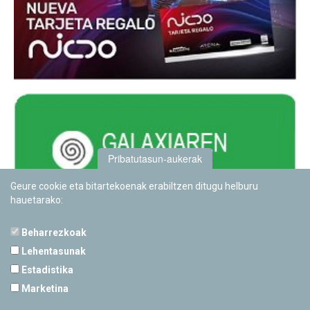
Pribatutasun-aukerak
Geure cookie eta bitartekoenak erabiltzen ditugu helburu
hauetarako:
Beharrezkoak
Lehentasunak
Estadistika
PAMPLONETARIOA
Marketina
Calle Sancho RamÃ­rez, s/n
31008 Pamplona, Navarra