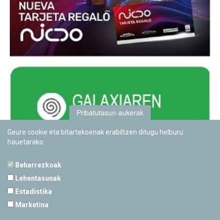
Pribatutasun-aukerak
Geure cookie eta bitartekoenak erabiltzen ditugu helburu
hauetarako:
Beharrezkoak
Lehentasunak
Estadistika
PAMPLONETARIOA
Marketina
Calle Sancho RamÃ­rez, s/n
31008 Pamplona, Navarra