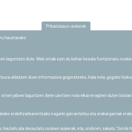
Pribatutasun-aukerak
uru hauetarako:
iten laguntzen dute. Web orriak ezin du behar bezala funtzionatu cookie
Iruñeko Planetarioaren zientzia-dibulgazio eta hezkuntza jarduerek
Fundación "la Caixa"ren sustapena dute.
 itxura aldatzen duen informazioa gogoratzeko, hala nola, gogoko hizk
ien jabeei laguntzen diete ulertzen nola elkarreragiten duten bisita
nakako erabiltzailearentzako iragarki garrantzitsu eta erakargarriak er
o, hautatu ala desautatu cookien aukerak, eta, ondoren, sakatu "Gorde 