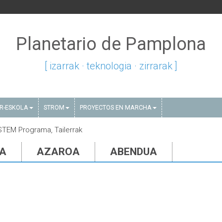
Planetario de Pamplona
[ izarrak · teknologia · zirrarak ]
AR-ESKOLA
STROM
PROYECTOS EN MARCHA
, STEM Programa, Tailerrak
IA
AZAROA
ABENDUA