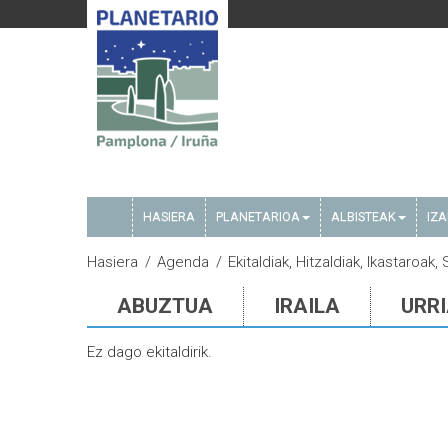
HASIERA
PLANETARIOA
ALBISTEAK
IZ
Hasiera
Agenda
Ekitaldiak, Hitzaldiak, Ikastaroak
ABUZTUA
IRAILA
URR
Ez dago ekitaldirik.