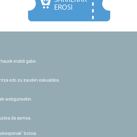
Facebook
Twitter
Youtube
Flickr
Instagr
 hauek erabili gabe.
Pribatutasun-politika eta Lege-oharra
Cookie-en politika
Informazio publikoa eskatzeko baimena
untza edo zu zauden eskualdea.
Irisgarritasuna
riek webguneekin.
akustea da asmoa.
hobespenak" botoia.