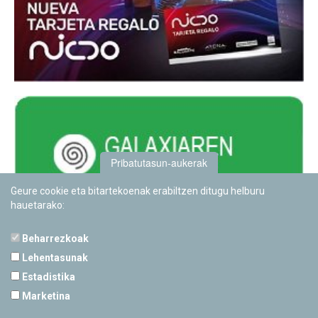
Pribatutasun-aukerak
Geure cookie eta bitartekoenak erabiltzen ditugu helburu
hauetarako:
Beharrezkoak
Lehentasunak
Estadistika
PAMPLONETARIOA
Marketina
Calle Sancho RamÃ­rez, s/n
31008 Pamplona, Navarra