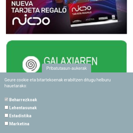
Pribatutasun-aukerak
Geure cookie eta bitartekoenak erabiltzen ditugu helburu
hauetarako:
Beharrezkoak
Lehentasunak
Estadistika
PAMPLONETARIOA
Marketina
Calle Sancho RamÃ­rez, s/n
31008 Pamplona, Navarra