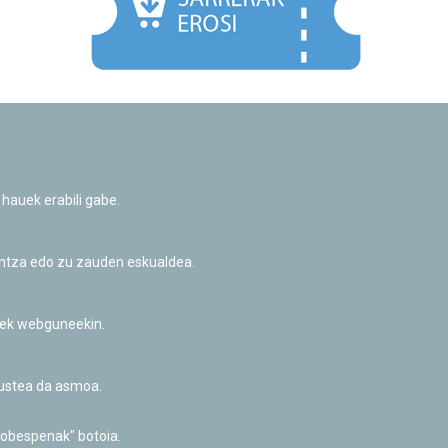
Facebook
Twitter
Youtube
Flickr
Instagr
 hauek erabili gabe.
Pribatutasun-politika eta Lege-oharra
Cookie-en politika
Informazio publikoa eskatzeko baimena
untza edo zu zauden eskualdea.
Irisgarritasuna
riek webguneekin.
akustea da asmoa.
hobespenak" botoia.