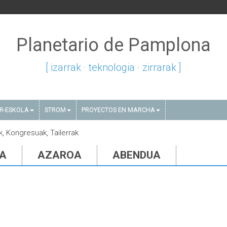
Planetario de Pamplona
[ izarrak · teknologia · zirrarak ]
AR-ESKOLA
STROM
PROYECTOS EN MARCHA
k, Kongresuak, Tailerrak
IA
AZAROA
ABENDUA