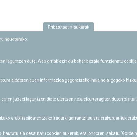
Pribatutasun-aukerak
uru hauetarako:
iten laguntzen dute. Web orriak ezin du behar bezala funtzionatu cookie
Iruñeko Planetarioaren zientzia-dibulgazio eta hezkuntza jarduerek
Fundación "la Caixa"ren sustapena dute.
 itxura aldatzen duen informazioa gogoratzeko, hala nola, gogoko hizk
ien jabeei laguntzen diete ulertzen nola elkarreragiten duten bisita
nakako erabiltzailearentzako iragarki garrantzitsu eta erakargarriak er
o, hautatu ala desautatu cookien aukerak, eta, ondoren, sakatu "Gorde 