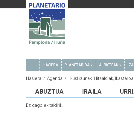
HASIERA
PLANETARIOA
ALBISTEAK
IZ
Hasiera
Agenda
Ikuskizunak, Hitzaldiak, Ikastaroa
ABUZTUA
IRAILA
URR
Ez dago ekitaldirik.