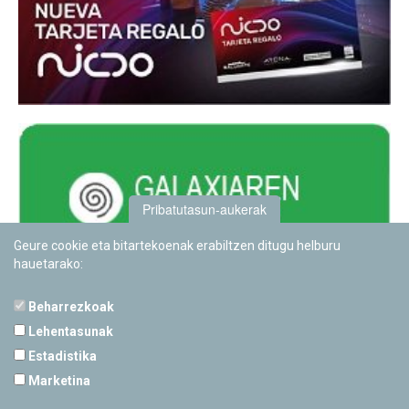
Pribatutasun-aukerak
Geure cookie eta bitartekoenak erabiltzen ditugu helburu
hauetarako:
Beharrezkoak
Lehentasunak
Estadistika
PAMPLONETARIOA
Marketina
Calle Sancho RamÃ­rez, s/n
31008 Pamplona, Navarra