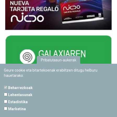
Pribatutasun-aukerak
Geure cookie eta bitartekoenak erabiltzen ditugu helburu
hauetarako:
Beharrezkoak
Lehentasunak
Estadistika
PAMPLONETARIOA
Marketina
Calle Sancho RamÃ­rez, s/n
31008 Pamplona, Navarra