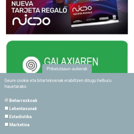
Pribatutasun-aukerak
Geure cookie eta bitartekoenak erabiltzen ditugu helburu
hauetarako:
Beharrezkoak
Lehentasunak
Estadistika
PAMPLONETARIOA
Marketina
Calle Sancho RamÃ­rez, s/n
31008 Pamplona, Navarra