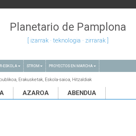
Planetario de Pamplona
[ izarrak · teknologia · zirrarak ]
AR-ESKOLA
STROM
PROYECTOS EN MARCHA
publikoa, Erakusketak, Eskola-saioa, Hitzaldiak
IA
AZAROA
ABENDUA