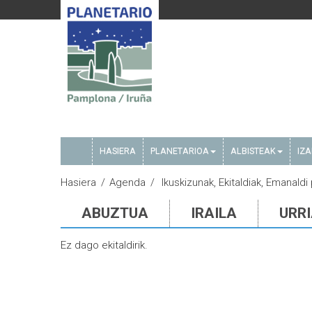
HASIERA
PLANETARIOA
ALBISTEAK
IZ
Hasiera
Agenda
Ikuskizunak, Ekitaldiak, Emanaldi 
ABUZTUA
IRAILA
URR
Ez dago ekitaldirik.