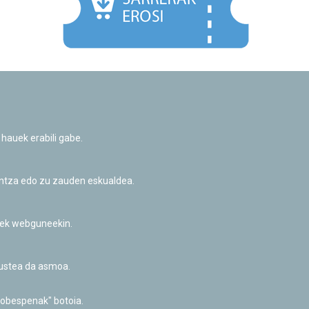
Facebook
Twitter
Youtube
Flickr
Instagr
 hauek erabili gabe.
Pribatutasun-politika eta Lege-oharra
Cookie-en politika
Informazio publikoa eskatzeko baimena
untza edo zu zauden eskualdea.
Irisgarritasuna
riek webguneekin.
akustea da asmoa.
hobespenak" botoia.