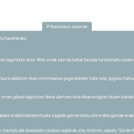
Pribatutasun-aukerak
uru hauetarako:
iten laguntzen dute. Web orriak ezin du behar bezala funtzionatu cookie
Iruñeko Planetarioaren zientzia-dibulgazio eta hezkuntza jarduerek
Fundación "la Caixa"ren sustapena dute.
 itxura aldatzen duen informazioa gogoratzeko, hala nola, gogoko hizk
ien jabeei laguntzen diete ulertzen nola elkarreragiten duten bisita
nakako erabiltzailearentzako iragarki garrantzitsu eta erakargarriak er
o, hautatu ala desautatu cookien aukerak, eta, ondoren, sakatu "Gorde 