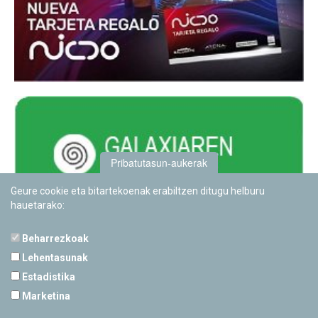
Pribatutasun-aukerak
Geure cookie eta bitartekoenak erabiltzen ditugu helburu
hauetarako:
Beharrezkoak
Lehentasunak
Estadistika
PAMPLONETARIOA
Marketina
Calle Sancho RamÃ­rez, s/n
31008 Pamplona, Navarra