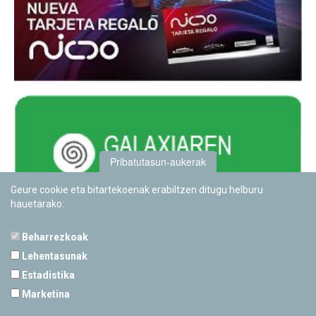
Pribatutasun-aukerak
Geure cookie eta bitartekoenak erabiltzen ditugu helburu
hauetarako:
Beharrezkoak
Lehentasunak
Estadistika
PAMPLONETARIOA
Marketina
Calle Sancho RamÃ­rez, s/n
31008 Pamplona, Navarra