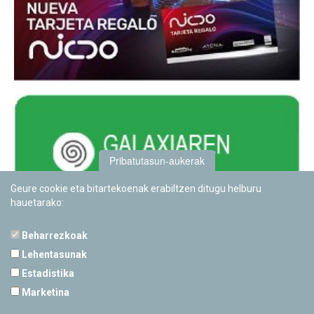
Pribatutasun-aukerak
Geure cookie eta bitartekoenak erabiltzen ditugu helburu
hauetarako:
Beharrezkoak
Lehentasunak
Estadistika
PAMPLONETARIOA
Marketina
Calle Sancho RamÃ­rez, s/n
31008 Pamplona, Navarra