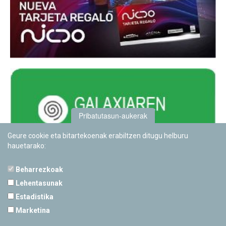
Pribatutasun-aukerak
Geure cookie eta bitartekoenak erabiltzen ditugu helburu
hauetarako:
Beharrezkoak
Lehentasunak
Estadistika
PAMPLONETARIOA
Marketina
Calle Sancho RamÃ­rez, s/n
31008 Pamplona, Navarra