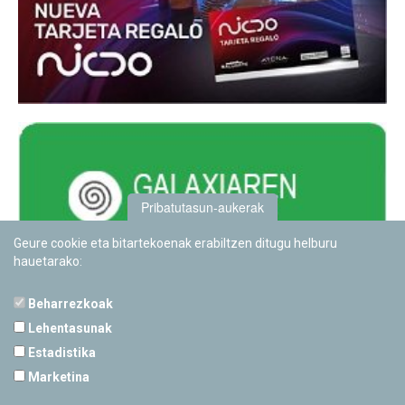
Pribatutasun-aukerak
Geure cookie eta bitartekoenak erabiltzen ditugu helburu
hauetarako:
Beharrezkoak
Lehentasunak
Estadistika
PAMPLONETARIOA
Marketina
Calle Sancho RamÃ­rez, s/n
31008 Pamplona, Navarra