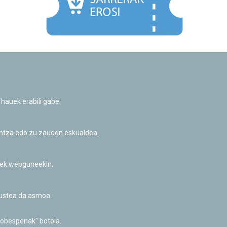
Facebook
Twitter
Youtube
Flickr
Instagr
 hauek erabili gabe.
Pribatutasun-politika eta Lege-oharra
Cookie-en politika
Informazio publikoa eskatzeko baimena
untza edo zu zauden eskualdea.
Irisgarritasuna
riek webguneekin.
akustea da asmoa.
hobespenak" botoia.