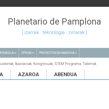
Planetario de Pamplona
[ izarrak · teknologia · zirrarak ]
AR-ESKOLA
STROM
PROYECTOS EN MARCHA
rakusketak, Ikastaroak, Kongresuak, STEM Programa, Tailerrak
IA
AZAROA
ABENDUA