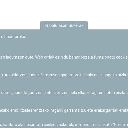
Pribatutasun-aukerak
uru hauetarako:
iten laguntzen dute. Web orriak ezin du behar bezala funtzionatu cookie
Iruñeko Planetarioaren zientzia-dibulgazio eta hezkuntza jarduerek
Fundación "la Caixa"ren sustapena dute.
 itxura aldatzen duen informazioa gogoratzeko, hala nola, gogoko hizk
ien jabeei laguntzen diete ulertzen nola elkarreragiten duten bisita
nakako erabiltzailearentzako iragarki garrantzitsu eta erakargarriak er
o, hautatu ala desautatu cookien aukerak, eta, ondoren, sakatu "Gorde 