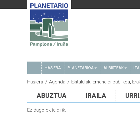
HASIERA
PLANETARIOA
ALBISTEAK
IZ
Hasiera
Agenda
Ekitaldiak, Emanaldi publikoa, E
ABUZTUA
IRAILA
URR
Ez dago ekitaldirik.