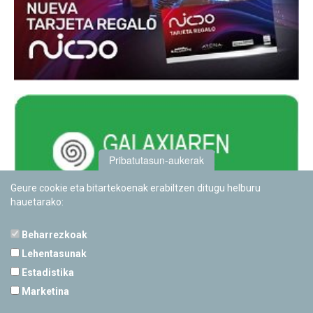
Pribatutasun-aukerak
Geure cookie eta bitartekoenak erabiltzen ditugu helburu
hauetarako:
Beharrezkoak
Lehentasunak
Estadistika
PAMPLONETARIOA
Marketina
Calle Sancho RamÃ­rez, s/n
31008 Pamplona, Navarra