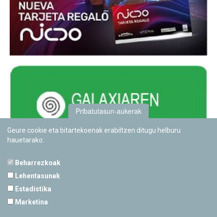
Pribatutasun-aukerak
Geure cookie eta bitartekoenak erabiltzen ditugu helburu
hauetarako:
Beharrezkoak
Lehentasunak
Estadistika
PAMPLONETARIOA
Marketina
Calle Sancho RamÃ­rez, s/n
31008 Pamplona, Navarra