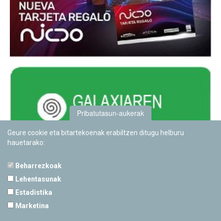
Pribatutasun-aukerak
Geure cookie eta bitartekoenak erabiltzen ditugu helburu
hauetarako:
Beharrezkoak
Lehentasunak
Estadistika
PAMPLONETARIOA
Marketina
Calle Sancho RamÃ­rez, s/n
31008 Pamplona, Navarra