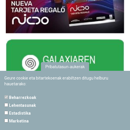
Pribatutasun-aukerak
Geure cookie eta bitartekoenak erabiltzen ditugu helburu
hauetarako:
Beharrezkoak
Lehentasunak
Estadistika
PAMPLONETARIOA
Marketina
Calle Sancho RamÃ­rez, s/n
31008 Pamplona, Navarra