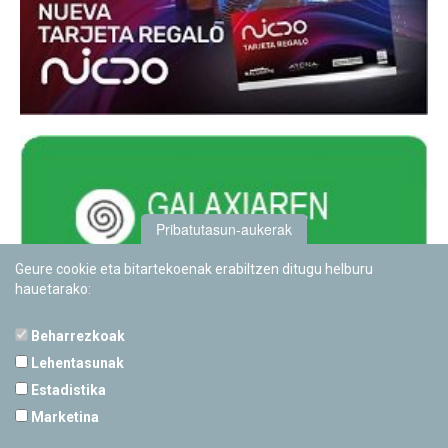
Pribatutasun-aukerak
Geure cookie eta bitartekoenak erabiltzen ditugu helburu
hauetarako:
Beharrezkoak
Lehentasunak
Estadistika
PAMPLONETARIOA
Marketina
Calle Sancho RamÃ­rez, s/n
31008 Pamplona, Navarra