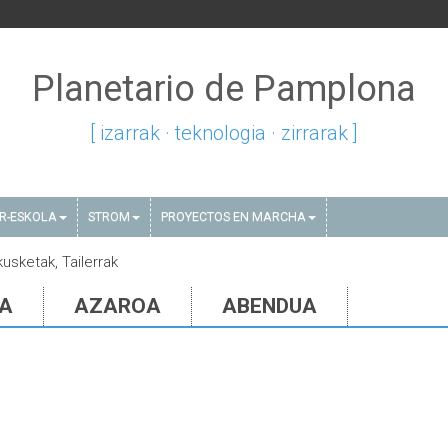
Planetario de Pamplona
[ izarrak · teknologia · zirrarak ]
AR-ESKOLA
STROM
PROYECTOS EN MARCHA
kusketak, Tailerrak
IA
AZAROA
ABENDUA