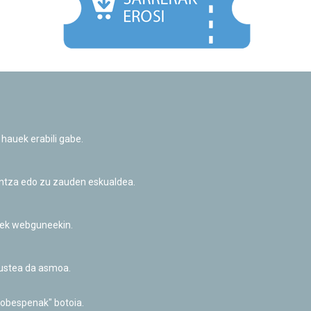
Facebook
Twitter
Youtube
Flickr
Instagr
 hauek erabili gabe.
Pribatutasun-politika eta Lege-oharra
Cookie-en politika
Informazio publikoa eskatzeko baimena
untza edo zu zauden eskualdea.
Irisgarritasuna
riek webguneekin.
akustea da asmoa.
hobespenak" botoia.