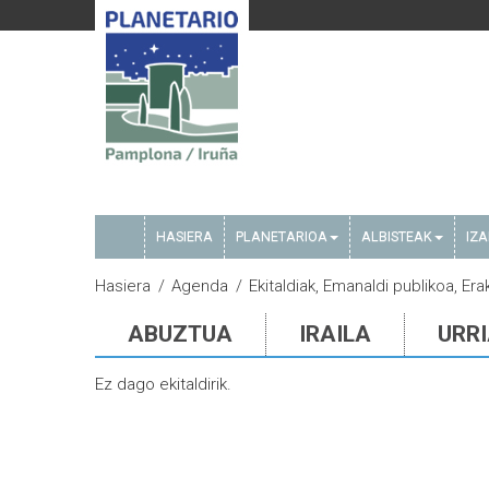
HASIERA
PLANETARIOA
ALBISTEAK
IZ
Hasiera
Agenda
Ekitaldiak, Emanaldi publikoa, Era
ABUZTUA
IRAILA
URR
Ez dago ekitaldirik.