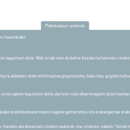
Pribatutasun-aukerak
uru hauetarako:
iten laguntzen dute. Web orriak ezin du behar bezala funtzionatu cookie
Iruñeko Planetarioaren zientzia-dibulgazio eta hezkuntza jarduerek
Fundación "la Caixa"ren sustapena dute.
 itxura aldatzen duen informazioa gogoratzeko, hala nola, gogoko hizk
ien jabeei laguntzen diete ulertzen nola elkarreragiten duten bisita
nakako erabiltzailearentzako iragarki garrantzitsu eta erakargarriak er
o, hautatu ala desautatu cookien aukerak, eta, ondoren, sakatu "Gorde 