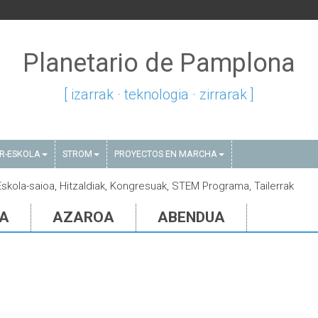
Planetario de Pamplona
[ izarrak · teknologia · zirrarak ]
AR-ESKOLA
STROM
PROYECTOS EN MARCHA
Eskola-saioa, Hitzaldiak, Kongresuak, STEM Programa, Tailerrak
IA
AZAROA
ABENDUA