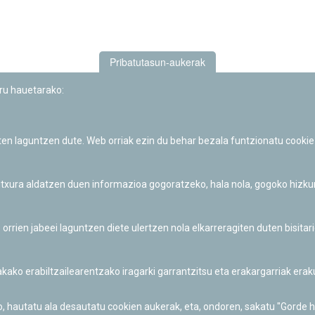
Pribatutasun-aukerak
uru hauetarako:
iten laguntzen dute. Web orriak ezin du behar bezala funtzionatu cookie
Iruñeko Planetarioaren zientzia-dibulgazio eta hezkuntza jarduerek
Fundación "la Caixa"ren sustapena dute.
 itxura aldatzen duen informazioa gogoratzeko, hala nola, gogoko hizk
ien jabeei laguntzen diete ulertzen nola elkarreragiten duten bisita
nakako erabiltzailearentzako iragarki garrantzitsu eta erakargarriak er
o, hautatu ala desautatu cookien aukerak, eta, ondoren, sakatu "Gorde 