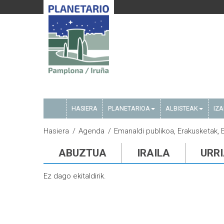
HASIERA
PLANETARIOA
ALBISTEAK
IZ
Hasiera
Agenda
Emanaldi publikoa, Erakusketak, 
ABUZTUA
IRAILA
URR
Ez dago ekitaldirik.