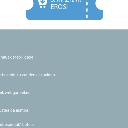
Facebook
Twitter
Youtube
Flickr
Instagr
 hauek erabili gabe.
Pribatutasun-politika eta Lege-oharra
Cookie-en politika
Informazio publikoa eskatzeko baimena
untza edo zu zauden eskualdea.
Irisgarritasuna
riek webguneekin.
akustea da asmoa.
hobespenak" botoia.