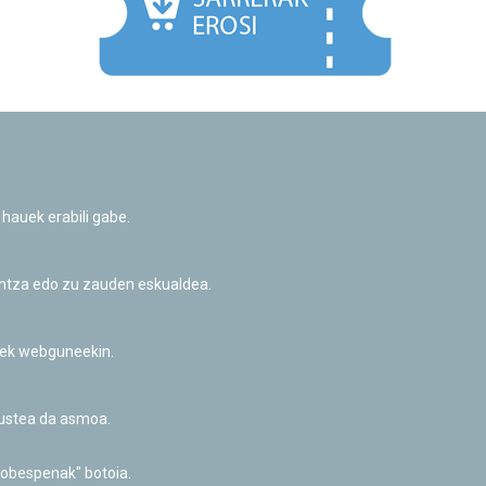
Facebook
Twitter
Youtube
Flickr
Instagr
 hauek erabili gabe.
Pribatutasun-politika eta Lege-oharra
Cookie-en politika
Informazio publikoa eskatzeko baimena
untza edo zu zauden eskualdea.
Irisgarritasuna
riek webguneekin.
akustea da asmoa.
hobespenak" botoia.