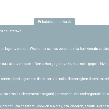
Pribatutasun-aukerak
uru hauetarako:
iten laguntzen dute. Web orriak ezin du behar bezala funtzionatu cookie
Iruñeko Planetarioaren zientzia-dibulgazio eta hezkuntza jarduerek
Fundación "la Caixa"ren sustapena dute.
 itxura aldatzen duen informazioa gogoratzeko, hala nola, gogoko hizk
ien jabeei laguntzen diete ulertzen nola elkarreragiten duten bisita
nakako erabiltzailearentzako iragarki garrantzitsu eta erakargarriak er
o, hautatu ala desautatu cookien aukerak, eta, ondoren, sakatu "Gorde 