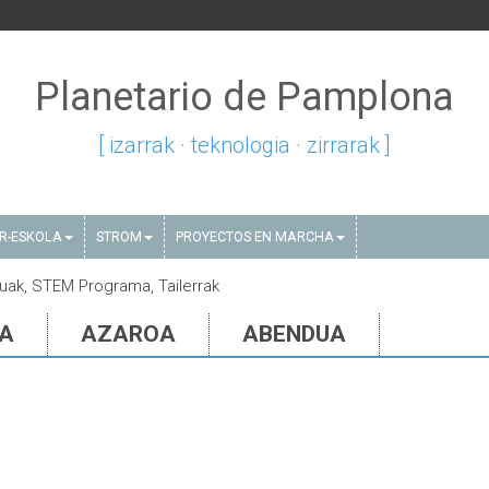
Planetario de Pamplona
[ izarrak · teknologia · zirrarak ]
AR-ESKOLA
STROM
PROYECTOS EN MARCHA
suak, STEM Programa, Tailerrak
IA
AZAROA
ABENDUA