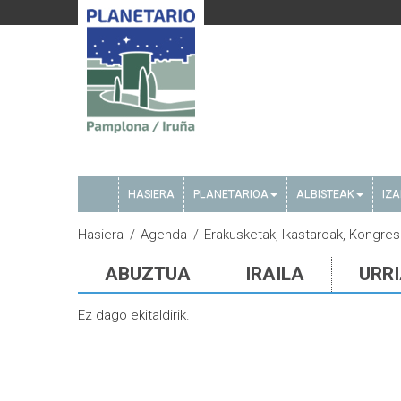
HASIERA
PLANETARIOA
ALBISTEAK
IZ
Hasiera
Agenda
Erakusketak, Ikastaroak, Kongre
ABUZTUA
IRAILA
URR
Ez dago ekitaldirik.