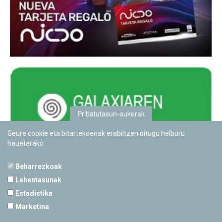
Pribatutasun-aukerak
Geure cookie eta bitartekoenak erabiltzen ditugu helburu
hauetarako:
Beharrezkoak
Lehentasunak
Estadistika
PAMPLONETARIOA
Marketina
Calle Sancho RamÃ­rez, s/n
31008 Pamplona, Navarra