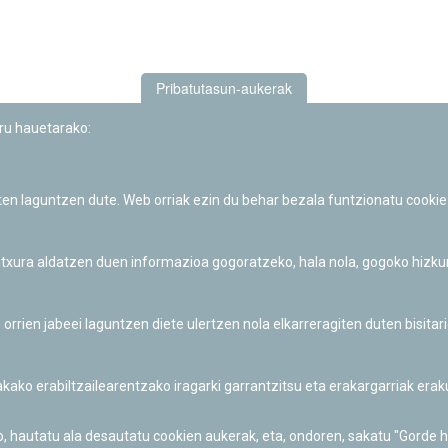
Pribatutasun-aukerak
uru hauetarako:
iten laguntzen dute. Web orriak ezin du behar bezala funtzionatu cookie
Iruñeko Planetarioaren zientzia-dibulgazio eta hezkuntza jarduerek
Fundación "la Caixa"ren sustapena dute.
 itxura aldatzen duen informazioa gogoratzeko, hala nola, gogoko hizk
ien jabeei laguntzen diete ulertzen nola elkarreragiten duten bisita
nakako erabiltzailearentzako iragarki garrantzitsu eta erakargarriak er
o, hautatu ala desautatu cookien aukerak, eta, ondoren, sakatu "Gorde 