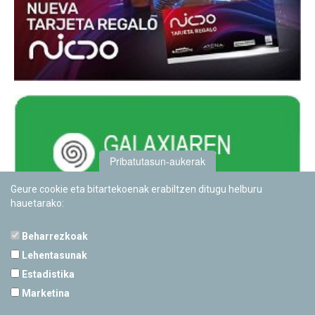
Pribatutasun-aukerak
Geure cookie eta bitartekoenak erabiltzen ditugu helburu
hauetarako:
Beharrezkoak
Lehentasunak
Estadistika
PAMPLONETARIOA
Marketina
Calle Sancho RamÃ­rez, s/n
31008 Pamplona, Navarra