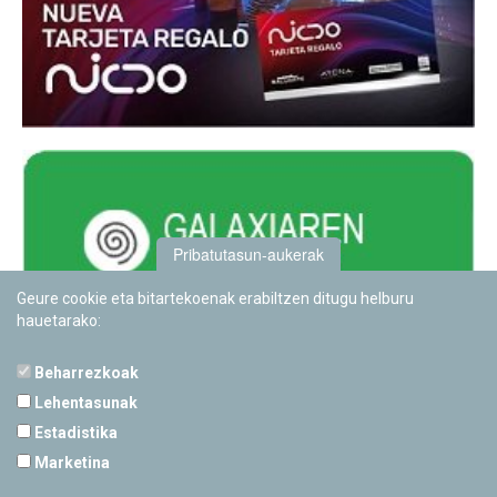
Pribatutasun-aukerak
Geure cookie eta bitartekoenak erabiltzen ditugu helburu
hauetarako:
Beharrezkoak
Lehentasunak
Estadistika
PAMPLONETARIOA
Marketina
Calle Sancho RamÃ­rez, s/n
31008 Pamplona, Navarra