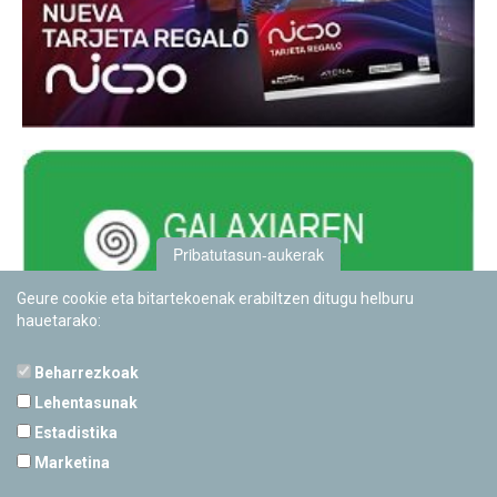
Pribatutasun-aukerak
Geure cookie eta bitartekoenak erabiltzen ditugu helburu
hauetarako:
Beharrezkoak
Lehentasunak
Estadistika
PAMPLONETARIOA
Marketina
Calle Sancho RamÃ­rez, s/n
31008 Pamplona, Navarra