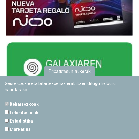
Pribatutasun-aukerak
Geure cookie eta bitartekoenak erabiltzen ditugu helburu
hauetarako:
Beharrezkoak
Lehentasunak
Estadistika
PAMPLONETARIOA
Marketina
Calle Sancho RamÃ­rez, s/n
31008 Pamplona, Navarra