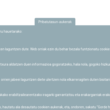
Pribatutasun-aukerak
uru hauetarako:
iten laguntzen dute. Web orriak ezin du behar bezala funtzionatu cookie
Iruñeko Planetarioaren zientzia-dibulgazio eta hezkuntza jarduerek
Fundación "la Caixa"ren sustapena dute.
 itxura aldatzen duen informazioa gogoratzeko, hala nola, gogoko hizk
ien jabeei laguntzen diete ulertzen nola elkarreragiten duten bisita
nakako erabiltzailearentzako iragarki garrantzitsu eta erakargarriak er
o, hautatu ala desautatu cookien aukerak, eta, ondoren, sakatu "Gorde 