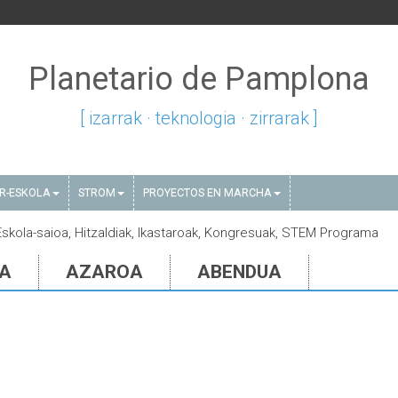
Planetario de Pamplona
[ izarrak · teknologia · zirrarak ]
AR-ESKOLA
STROM
PROYECTOS EN MARCHA
Eskola-saioa, Hitzaldiak, Ikastaroak, Kongresuak, STEM Programa
IA
AZAROA
ABENDUA