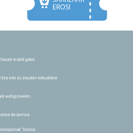
Facebook
Twitter
Youtube
Flickr
Instagr
 hauek erabili gabe.
Pribatutasun-politika eta Lege-oharra
Cookie-en politika
Informazio publikoa eskatzeko baimena
untza edo zu zauden eskualdea.
Irisgarritasuna
riek webguneekin.
akustea da asmoa.
hobespenak" botoia.