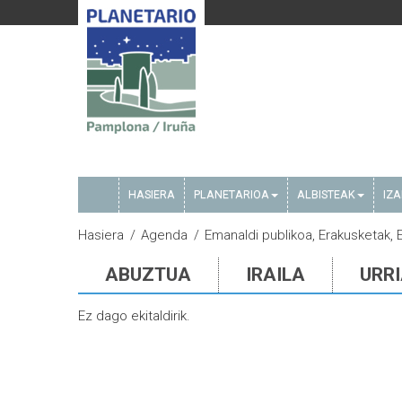
HASIERA
PLANETARIOA
ALBISTEAK
IZ
Hasiera
Agenda
Emanaldi publikoa, Erakusketak, 
ABUZTUA
IRAILA
URR
Ez dago ekitaldirik.