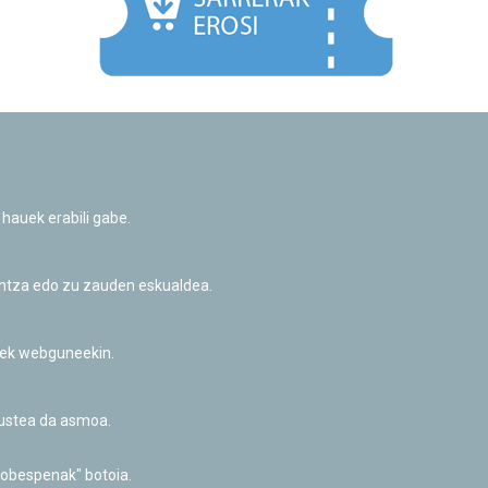
Facebook
Twitter
Youtube
Flickr
Instagr
 hauek erabili gabe.
Pribatutasun-politika eta Lege-oharra
Cookie-en politika
Informazio publikoa eskatzeko baimena
untza edo zu zauden eskualdea.
Irisgarritasuna
riek webguneekin.
akustea da asmoa.
hobespenak" botoia.