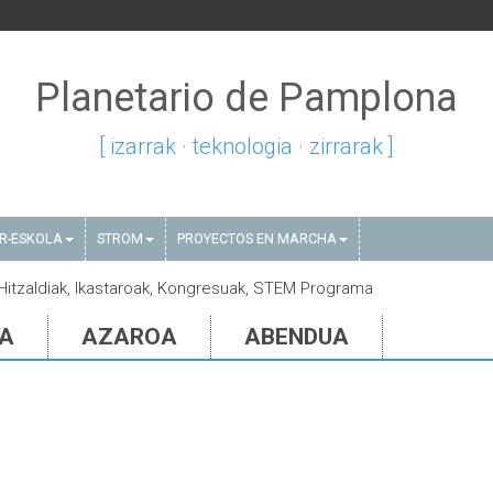
Planetario de Pamplona
[ izarrak · teknologia · zirrarak ]
AR-ESKOLA
STROM
PROYECTOS EN MARCHA
 Hitzaldiak, Ikastaroak, Kongresuak, STEM Programa
IA
AZAROA
ABENDUA