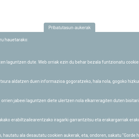
Pribatutasun-aukerak
uru hauetarako:
iten laguntzen dute. Web orriak ezin du behar bezala funtzionatu cookie
Iruñeko Planetarioaren zientzia-dibulgazio eta hezkuntza jarduerek
Fundación "la Caixa"ren sustapena dute.
 itxura aldatzen duen informazioa gogoratzeko, hala nola, gogoko hizk
ien jabeei laguntzen diete ulertzen nola elkarreragiten duten bisita
nakako erabiltzailearentzako iragarki garrantzitsu eta erakargarriak er
o, hautatu ala desautatu cookien aukerak, eta, ondoren, sakatu "Gorde 