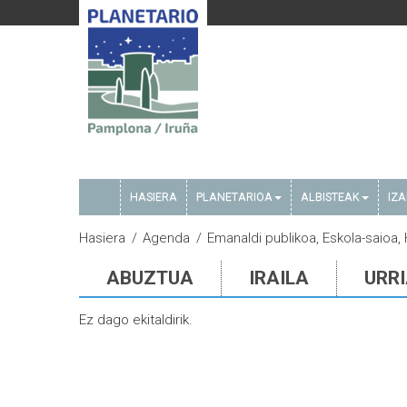
HASIERA
PLANETARIOA
ALBISTEAK
IZ
Hasiera
Agenda
Emanaldi publikoa, Eskola-saioa,
ABUZTUA
IRAILA
URR
Ez dago ekitaldirik.