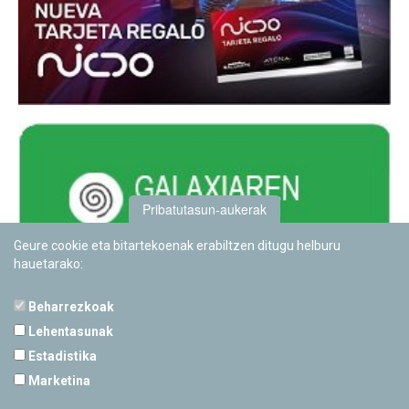
Pribatutasun-aukerak
Geure cookie eta bitartekoenak erabiltzen ditugu helburu
hauetarako:
Beharrezkoak
Lehentasunak
Estadistika
PAMPLONETARIOA
Marketina
Calle Sancho RamÃ­rez, s/n
31008 Pamplona, Navarra