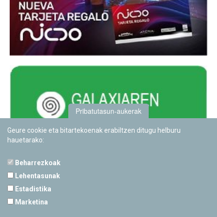
Pribatutasun-aukerak
Geure cookie eta bitartekoenak erabiltzen ditugu helburu
hauetarako:
Beharrezkoak
Lehentasunak
Estadistika
PAMPLONETARIOA
Marketina
Calle Sancho RamÃ­rez, s/n
31008 Pamplona, Navarra