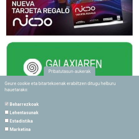
Pribatutasun-aukerak
Geure cookie eta bitartekoenak erabiltzen ditugu helburu
hauetarako:
Beharrezkoak
Lehentasunak
Estadistika
PAMPLONETARIOA
Marketina
Calle Sancho RamÃ­rez, s/n
31008 Pamplona, Navarra