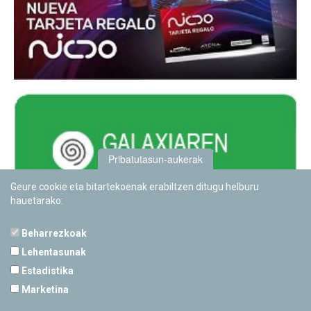
Pribatutasun-aukerak
Geure cookie eta bitartekoenak erabiltzen ditugu helburu
hauetarako:
Beharrezkoak
Lehentasunak
Estadistika
PAMPLONETARIOA
Marketina
Calle Sancho RamÃ­rez, s/n
31008 Pamplona, Navarra